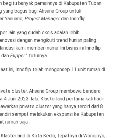
um begitu banyak pemainnya di Kabupaten Tuban.
ng yang bagus bagi Ahsana Group untuk
jar Yanuario,
Project Manager
dari Innoflip.
er lain yang sudah eksis adalah lebih
novasi dengan mengikuti trend hunian paling
landasi kami memberi nama lini bisnis ini Innoflip
dan
Flipper
.” tuturnya.
 saat ini, Innoflip telah mengonsep 11 unit rumah di
 private cluster, Ahsana Group membawa bendera
a 4 Juni 2023. lalu. Klasterland pertama kali hadir
arkan private cluster yang hanya terdiri dari 8
 sendiri sempat melakukan ekspansi ke Kabupaten
 rumah saja.
 Klasterland di Kota Kediri, tepatnya di Wonojoyo,