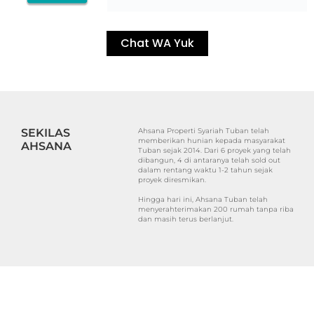
Chat WA Yuk
SEKILAS
Ahsana Properti Syariah Tuban telah
memberikan hunian kepada masyarakat
AHSANA
Tuban sejak 2014. Dari 6 proyek yang telah
dibangun, 4 di antaranya telah sold out
dalam rentang waktu 1-2 tahun sejak
proyek diresmikan.
Hingga hari ini, Ahsana Tuban telah
menyerahterimakan 200 rumah tanpa riba
dan masih terus berlanjut.